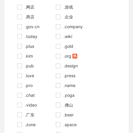
.网店
.游戏
.商店
.企业
.gov.cn
.company
.today
.wiki
.plus
.gold
.kim
.org
.pub
.design
.luxe
.press
.pro
.name
.chat
.yoga
.video
.佛山
.广东
.beer
.zone
.space