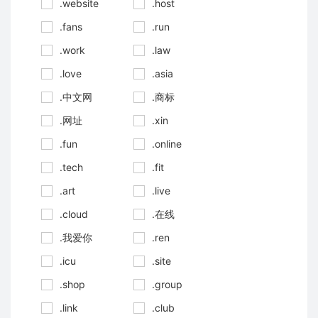
.website
.host
.fans
.run
.work
.law
.love
.asia
.中文网
.商标
.网址
.xin
.fun
.online
.tech
.fit
.art
.live
.cloud
.在线
.我爱你
.ren
.icu
.site
.shop
.group
.link
.club