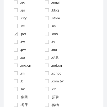
.gg
.email
.gs
.blog
.city
.store
.vc
.us
.pet
.ooo
.tw
.tv
.pw
.me
.co
.信息
.org.cn
.net.cn
.im
.school
.lc
.com.tw
.hk
.cx
.集团
.招聘
.餐厅
.购物