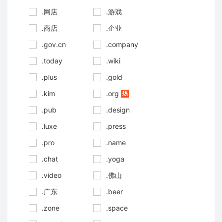
.网店
.游戏
.商店
.企业
.gov.cn
.company
.today
.wiki
.plus
.gold
.kim
.org
.pub
.design
.luxe
.press
.pro
.name
.chat
.yoga
.video
.佛山
.广东
.beer
.zone
.space