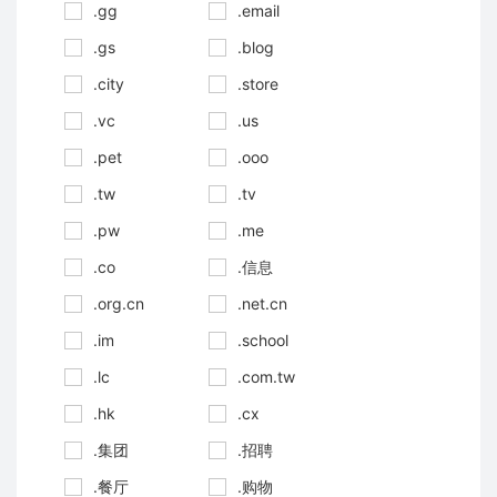
.gg
.email
.gs
.blog
.city
.store
.vc
.us
.pet
.ooo
.tw
.tv
.pw
.me
.co
.信息
.org.cn
.net.cn
.im
.school
.lc
.com.tw
.hk
.cx
.集团
.招聘
.餐厅
.购物