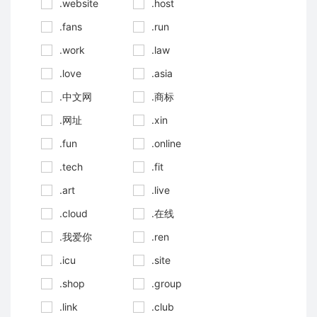
.website
.host
.fans
.run
.work
.law
.love
.asia
.中文网
.商标
.网址
.xin
.fun
.online
.tech
.fit
.art
.live
.cloud
.在线
.我爱你
.ren
.icu
.site
.shop
.group
.link
.club