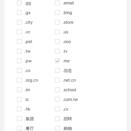
.gg
.email
.gs
.blog
.city
.store
.vc
.us
.pet
.ooo
.tw
.tv
.pw
.me
.co
.信息
.org.cn
.net.cn
.im
.school
.lc
.com.tw
.hk
.cx
.集团
.招聘
.餐厅
.购物