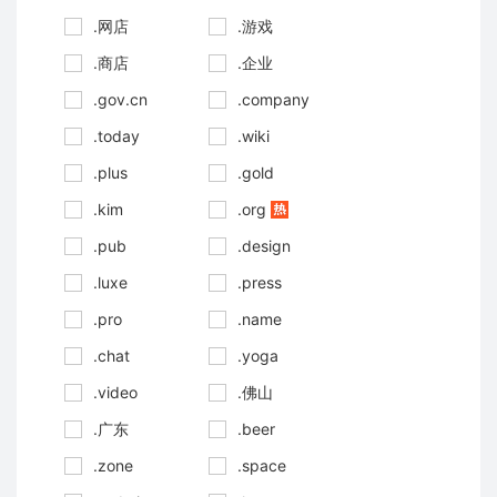
.网店
.游戏
.商店
.企业
.gov.cn
.company
.today
.wiki
.plus
.gold
.kim
.org
.pub
.design
.luxe
.press
.pro
.name
.chat
.yoga
.video
.佛山
.广东
.beer
.zone
.space