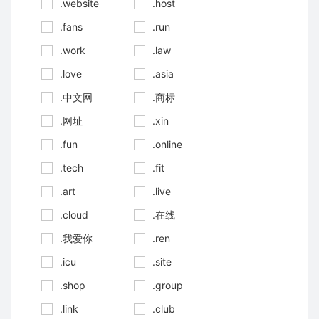
.website
.host
.fans
.run
.work
.law
.love
.asia
.中文网
.商标
.网址
.xin
.fun
.online
.tech
.fit
.art
.live
.cloud
.在线
.我爱你
.ren
.icu
.site
.shop
.group
.link
.club