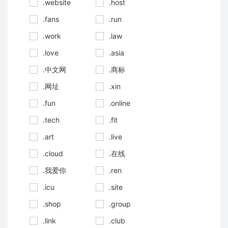
.website
.host
.fans
.run
.work
.law
.love
.asia
.中文网
.商标
.网址
.xin
.fun
.online
.tech
.fit
.art
.live
.cloud
.在线
.我爱你
.ren
.icu
.site
.shop
.group
.link
.club