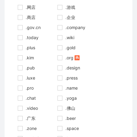
.网店
.游戏
.商店
.企业
.gov.cn
.company
.today
.wiki
.plus
.gold
.kim
.org
.pub
.design
.luxe
.press
.pro
.name
.chat
.yoga
.video
.佛山
.广东
.beer
.zone
.space