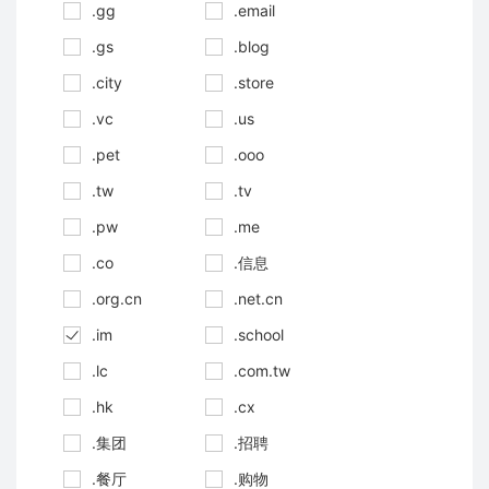
.gg
.email
.gs
.blog
.city
.store
.vc
.us
.pet
.ooo
.tw
.tv
.pw
.me
.co
.信息
.org.cn
.net.cn
.im
.school
.lc
.com.tw
.hk
.cx
.集团
.招聘
.餐厅
.购物