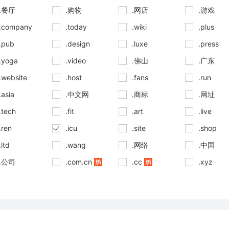
.餐厅
.购物
.网店
.游戏
.company
.today
.wiki
.plus
.pub
.design
.luxe
.press
.yoga
.video
.佛山
.广东
.website
.host
.fans
.run
.asia
.中文网
.商标
.网址
.tech
.fit
.art
.live
.ren
.icu
.site
.shop
.ltd
.wang
.网络
.中国
.公司
.com.cn
.cc
.xyz