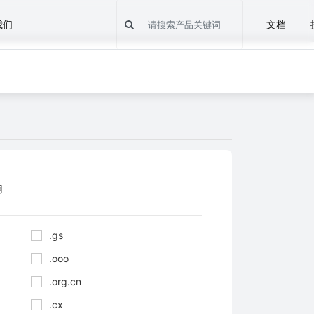
我们
文档
用
.gs
.ooo
.org.cn
.cx