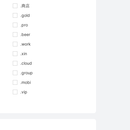
.商店
.gold
.pro
.beer
.work
.xin
.cloud
.group
.mobi
.vip