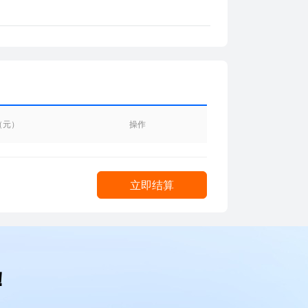
（元）
操作
立即结算
！