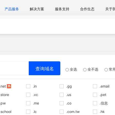
产品服务
解决方案
服务支持
合作生态
关于
全选
全不选
常
.net
.in
.gg
.email
.store
.vc
.us
.pet
.pw
.me
.co
.信息
.school
.lc
.com.tw
.hk