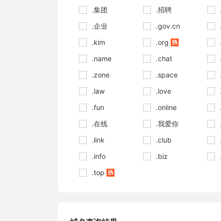
.集团
.招聘
.企业
.gov.cn
.kim
.org
.name
.chat
.zone
.space
.law
.love
.fun
.online
.在线
.我爱你
.link
.club
.info
.biz
.top