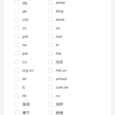
.gg
.email
.gs
.blog
.city
.store
.vc
.us
.pet
.ooo
.tw
.tv
.pw
.me
.co
.信息
.org.cn
.net.cn
.im
.school
.lc
.com.tw
.hk
.cx
.集团
.招聘
.餐厅
.购物