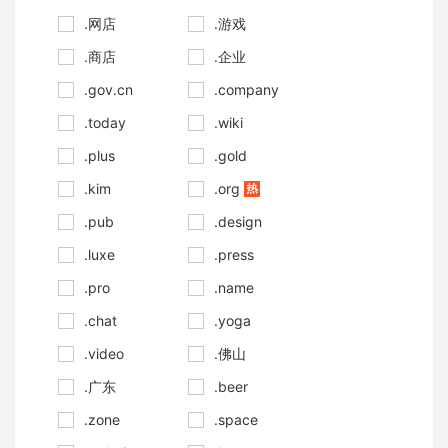
.网店
.游戏
.商店
.企业
.gov.cn
.company
.today
.wiki
.plus
.gold
.kim
.org
.pub
.design
.luxe
.press
.pro
.name
.chat
.yoga
.video
.佛山
.广东
.beer
.zone
.space