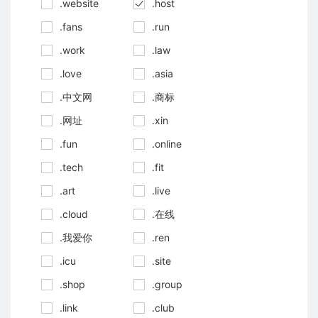
.website
.host
.fans
.run
.work
.law
.love
.asia
.中文网
.商标
.网址
.xin
.fun
.online
.tech
.fit
.art
.live
.cloud
.在线
.我爱你
.ren
.icu
.site
.shop
.group
.link
.club