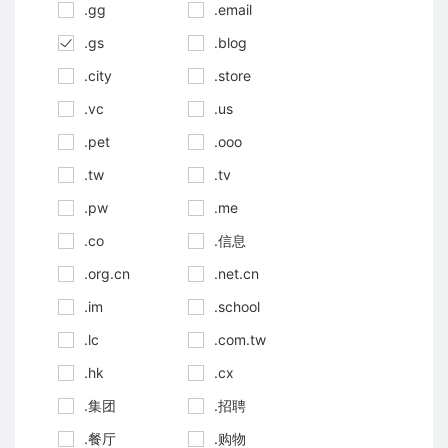
.gg
.email
.gs
.blog
.city
.store
.vc
.us
.pet
.ooo
.tw
.tv
.pw
.me
.co
.信息
.org.cn
.net.cn
.im
.school
.lc
.com.tw
.hk
.cx
.集团
.招聘
.餐厅
.购物