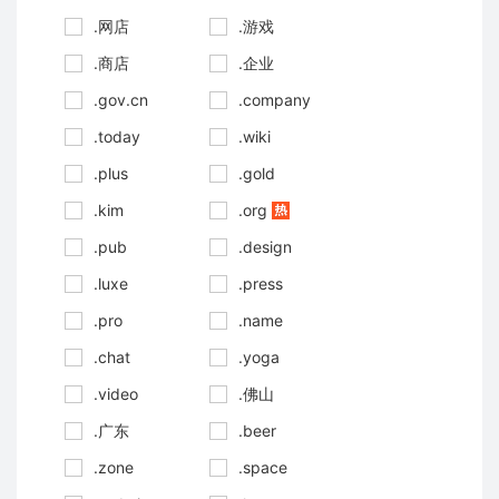
.网店
.游戏
.商店
.企业
.gov.cn
.company
.today
.wiki
.plus
.gold
.kim
.org
.pub
.design
.luxe
.press
.pro
.name
.chat
.yoga
.video
.佛山
.广东
.beer
.zone
.space