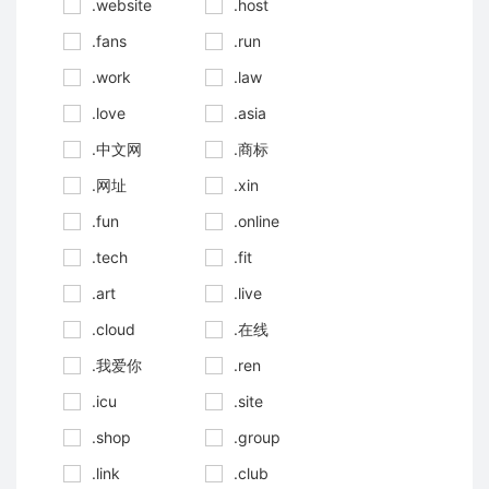
.website
.host
.fans
.run
.work
.law
.love
.asia
.中文网
.商标
.网址
.xin
.fun
.online
.tech
.fit
.art
.live
.cloud
.在线
.我爱你
.ren
.icu
.site
.shop
.group
.link
.club