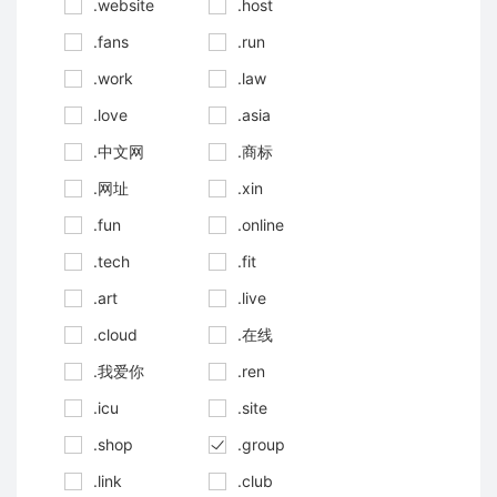
.website
.host
.fans
.run
.work
.law
.love
.asia
.中文网
.商标
.网址
.xin
.fun
.online
.tech
.fit
.art
.live
.cloud
.在线
.我爱你
.ren
.icu
.site
.shop
.group
.link
.club