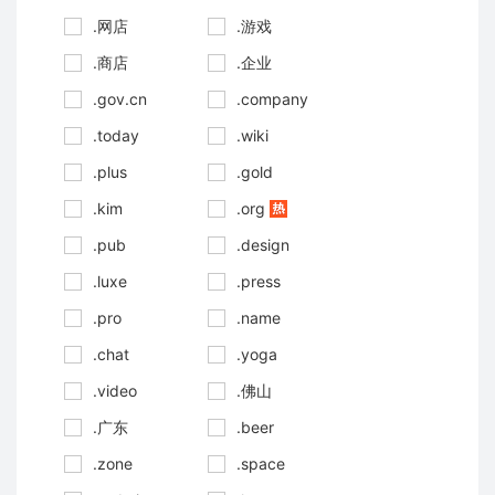
.网店
.游戏
.商店
.企业
.gov.cn
.company
.today
.wiki
.plus
.gold
.kim
.org
.pub
.design
.luxe
.press
.pro
.name
.chat
.yoga
.video
.佛山
.广东
.beer
.zone
.space