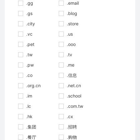
.gg
.email
.gs
.blog
.city
.store
.vc
.us
.pet
.ooo
.tw
.tv
.pw
.me
.co
.信息
.org.cn
.net.cn
.im
.school
.lc
.com.tw
.hk
.cx
.集团
.招聘
.餐厅
.购物