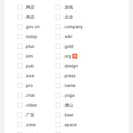
.网店
.游戏
.商店
.企业
.gov.cn
.company
.today
.wiki
.plus
.gold
.kim
.org
.pub
.design
.luxe
.press
.pro
.name
.chat
.yoga
.video
.佛山
.广东
.beer
.zone
.space