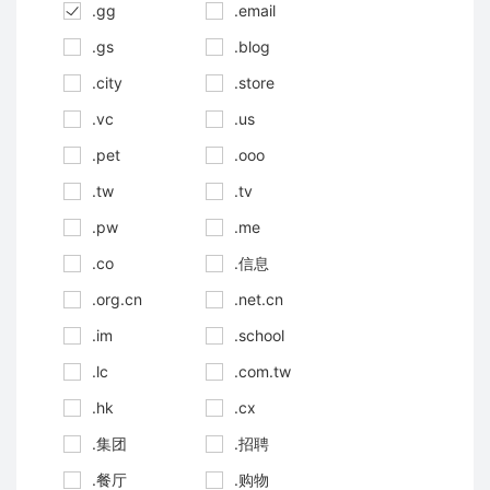
.gg
.email
.gs
.blog
.city
.store
.vc
.us
.pet
.ooo
.tw
.tv
.pw
.me
.co
.信息
.org.cn
.net.cn
.im
.school
.lc
.com.tw
.hk
.cx
.集团
.招聘
.餐厅
.购物