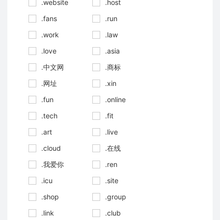
.website
.host
.fans
.run
.work
.law
.love
.asia
.中文网
.商标
.网址
.xin
.fun
.online
.tech
.fit
.art
.live
.cloud
.在线
.我爱你
.ren
.icu
.site
.shop
.group
.link
.club