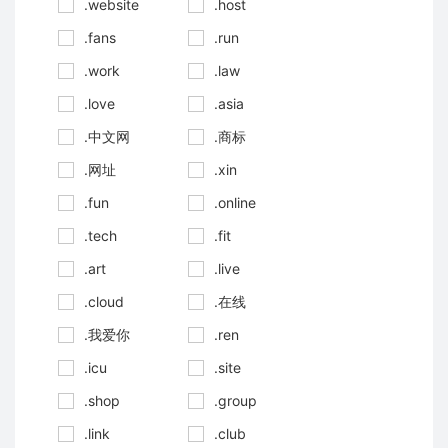
.website
.host
.fans
.run
.work
.law
.love
.asia
.中文网
.商标
.网址
.xin
.fun
.online
.tech
.fit
.art
.live
.cloud
.在线
.我爱你
.ren
.icu
.site
.shop
.group
.link
.club