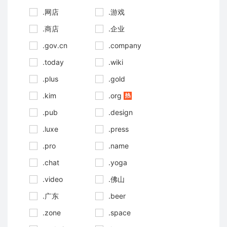
.网店
.游戏
.商店
.企业
.gov.cn
.company
.today
.wiki
.plus
.gold
.kim
.org
.pub
.design
.luxe
.press
.pro
.name
.chat
.yoga
.video
.佛山
.广东
.beer
.zone
.space