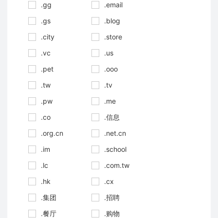
.gg
.email
.gs
.blog
.city
.store
.vc
.us
.pet
.ooo
.tw
.tv
.pw
.me
.co
.信息
.org.cn
.net.cn
.im
.school
.lc
.com.tw
.hk
.cx
.集团
.招聘
.餐厅
.购物