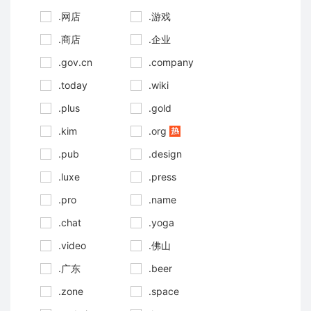
.网店
.游戏
.商店
.企业
.gov.cn
.company
.today
.wiki
.plus
.gold
.kim
.org
.pub
.design
.luxe
.press
.pro
.name
.chat
.yoga
.video
.佛山
.广东
.beer
.zone
.space