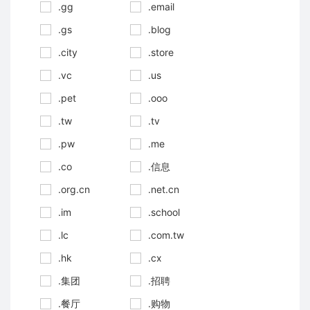
.gg
.email
.gs
.blog
.city
.store
.vc
.us
.pet
.ooo
.tw
.tv
.pw
.me
.co
.信息
.org.cn
.net.cn
.im
.school
.lc
.com.tw
.hk
.cx
.集团
.招聘
.餐厅
.购物