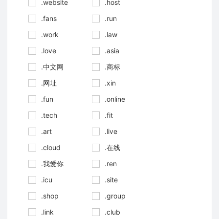
.website
.host
.fans
.run
.work
.law
.love
.asia
.中文网
.商标
.网址
.xin
.fun
.online
.tech
.fit
.art
.live
.cloud
.在线
.我爱你
.ren
.icu
.site
.shop
.group
.link
.club