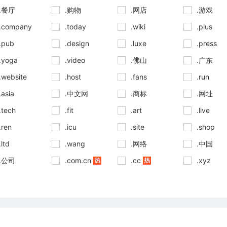
.餐厅
.购物
.网店
.游戏
.company
.today
.wiki
.plus
.pub
.design
.luxe
.press
.yoga
.video
.佛山
.广东
.website
.host
.fans
.run
.asia
.中文网
.商标
.网址
.tech
.fit
.art
.live
.ren
.icu
.site
.shop
.ltd
.wang
.网络
.中国
.公司
.com.cn
.cc
.xyz