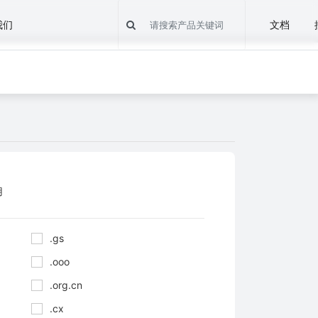
我们
文档
用
.gs
.ooo
.org.cn
.cx