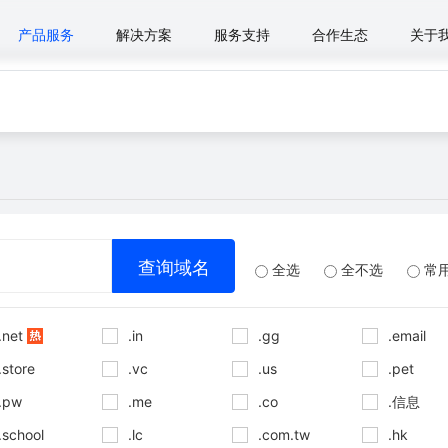
产品服务
解决方案
服务支持
合作生态
关于
全选
全不选
常
.net
.in
.gg
.email
.store
.vc
.us
.pet
.pw
.me
.co
.信息
.school
.lc
.com.tw
.hk