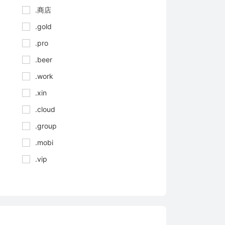
.商店
.gold
.pro
.beer
.work
.xin
.cloud
.group
.mobi
.vip