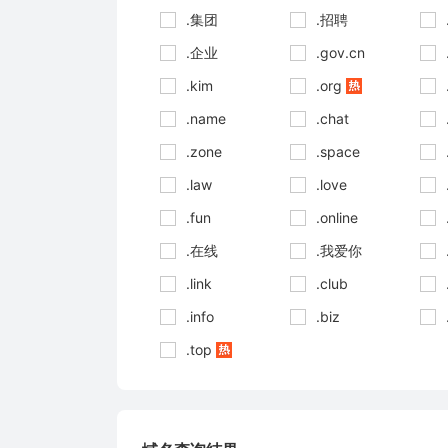
.集团
.招聘
.企业
.gov.cn
.kim
.org
.name
.chat
.zone
.space
.law
.love
.fun
.online
.在线
.我爱你
.link
.club
.info
.biz
.top