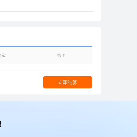
（元）
操作
立即结算
！