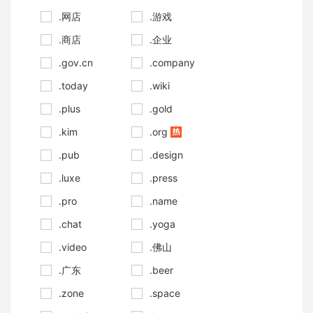
.网店
.游戏
.商店
.企业
.gov.cn
.company
.today
.wiki
.plus
.gold
.kim
.org
.pub
.design
.luxe
.press
.pro
.name
.chat
.yoga
.video
.佛山
.广东
.beer
.zone
.space