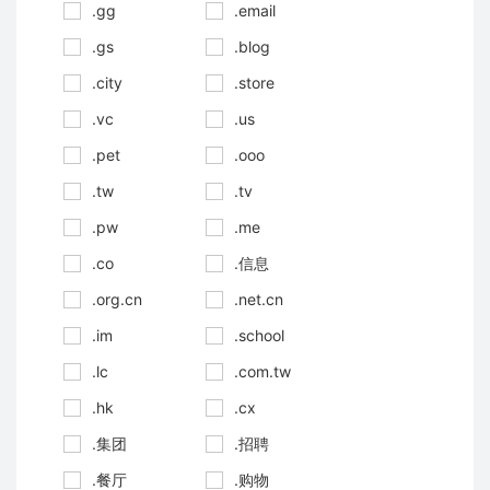
.gg
.email
.gs
.blog
.city
.store
.vc
.us
.pet
.ooo
.tw
.tv
.pw
.me
.co
.信息
.org.cn
.net.cn
.im
.school
.lc
.com.tw
.hk
.cx
.集团
.招聘
.餐厅
.购物