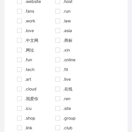
.website
.host
.fans
.run
.work
.law
.love
.asia
.中文网
.商标
.网址
.xin
.fun
.online
.tech
.fit
.art
.live
.cloud
.在线
.我爱你
.ren
.icu
.site
.shop
.group
.link
.club