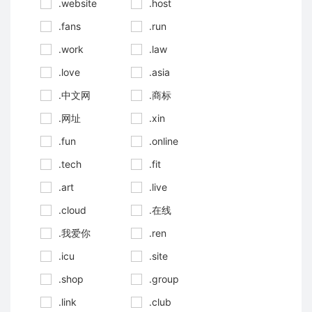
.website
.host
.fans
.run
.work
.law
.love
.asia
.中文网
.商标
.网址
.xin
.fun
.online
.tech
.fit
.art
.live
.cloud
.在线
.我爱你
.ren
.icu
.site
.shop
.group
.link
.club