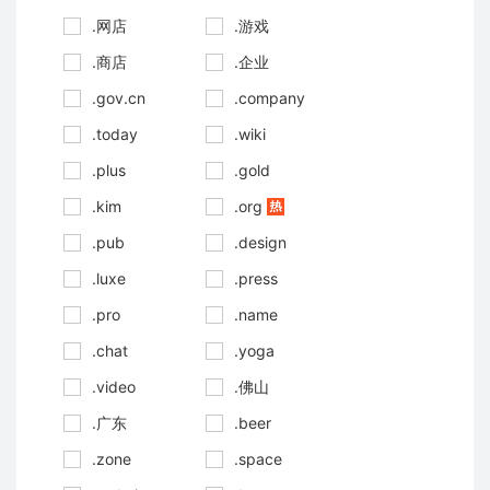
.网店
.游戏
.商店
.企业
.gov.cn
.company
.today
.wiki
.plus
.gold
.kim
.org
.pub
.design
.luxe
.press
.pro
.name
.chat
.yoga
.video
.佛山
.广东
.beer
.zone
.space