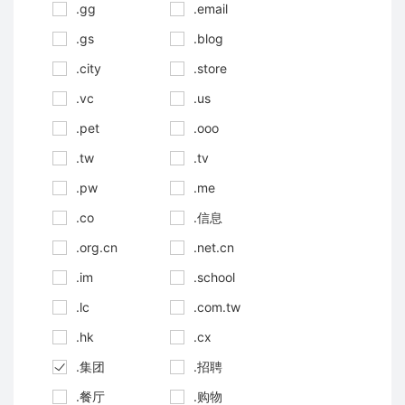
.gg
.email
.gs
.blog
.city
.store
.vc
.us
.pet
.ooo
.tw
.tv
.pw
.me
.co
.信息
.org.cn
.net.cn
.im
.school
.lc
.com.tw
.hk
.cx
.集团
.招聘
.餐厅
.购物