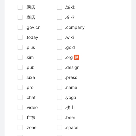
.网店
.游戏
.商店
.企业
.gov.cn
.company
.today
.wiki
.plus
.gold
.kim
.org
.pub
.design
.luxe
.press
.pro
.name
.chat
.yoga
.video
.佛山
.广东
.beer
.zone
.space