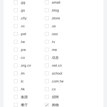
.gg
.email
.gs
.blog
.city
.store
.vc
.us
.pet
.ooo
.tw
.tv
.pw
.me
.co
.信息
.org.cn
.net.cn
.im
.school
.lc
.com.tw
.hk
.cx
.集团
.招聘
.餐厅
.购物