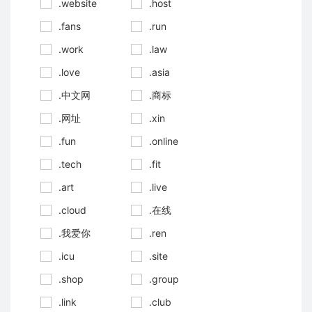
.website
.host
.fans
.run
.work
.law
.love
.asia
.中文网
.商标
.网址
.xin
.fun
.online
.tech
.fit
.art
.live
.cloud
.在线
.我爱你
.ren
.icu
.site
.shop
.group
.link
.club