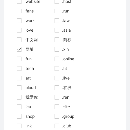
.website
.host
.fans
.run
.work
.law
.love
.asia
.中文网
.商标
.网址
.xin
.fun
.online
.tech
.fit
.art
.live
.cloud
.在线
.我爱你
.ren
.icu
.site
.shop
.group
.link
.club