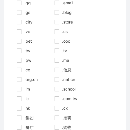
.gg
.email
.gs
.blog
.city
.store
.vc
.us
.pet
.ooo
.tw
.tv
.pw
.me
.co
.信息
.org.cn
.net.cn
.im
.school
.lc
.com.tw
.hk
.cx
.集团
.招聘
.餐厅
.购物