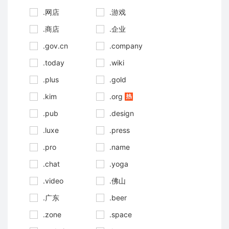
.网店
.游戏
.商店
.企业
.gov.cn
.company
.today
.wiki
.plus
.gold
.kim
.org
.pub
.design
.luxe
.press
.pro
.name
.chat
.yoga
.video
.佛山
.广东
.beer
.zone
.space