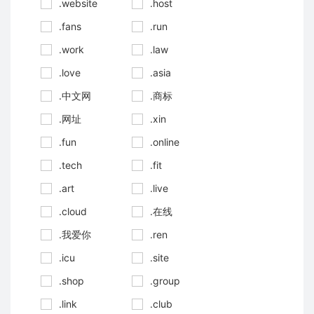
.website
.host
.fans
.run
.work
.law
.love
.asia
.中文网
.商标
.网址
.xin
.fun
.online
.tech
.fit
.art
.live
.cloud
.在线
.我爱你
.ren
.icu
.site
.shop
.group
.link
.club