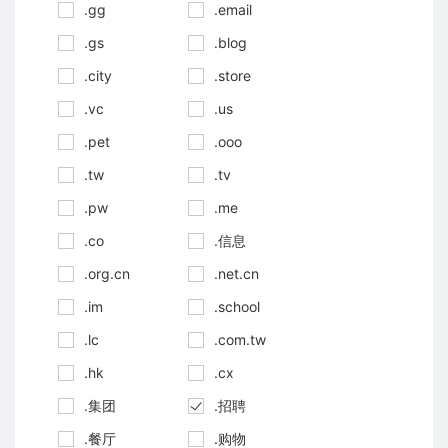
.gg
.email
.gs
.blog
.city
.store
.vc
.us
.pet
.ooo
.tw
.tv
.pw
.me
.co
.信息
.org.cn
.net.cn
.im
.school
.lc
.com.tw
.hk
.cx
.集团
.招聘
.餐厅
.购物