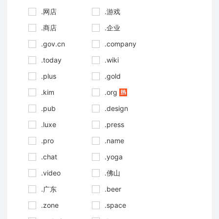
.网店
.游戏
.商店
.企业
.gov.cn
.company
.today
.wiki
.plus
.gold
.kim
.org
.pub
.design
.luxe
.press
.pro
.name
.chat
.yoga
.video
.佛山
.广东
.beer
.zone
.space