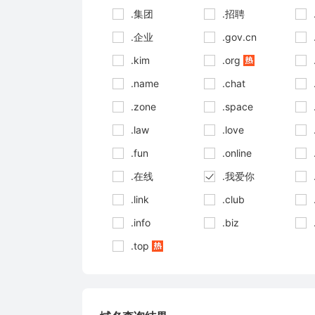
.集团
.招聘
.企业
.gov.cn
.kim
.org
.name
.chat
.zone
.space
.law
.love
.fun
.online
.在线
.我爱你
.link
.club
.info
.biz
.top