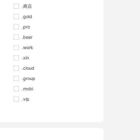
.商店
.gold
.pro
.beer
.work
.xin
.cloud
.group
.mobi
.vip