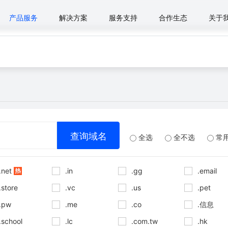
产品服务
解决方案
服务支持
合作生态
关于
全选
全不选
常
.net
.in
.gg
.email
.store
.vc
.us
.pet
.pw
.me
.co
.信息
.school
.lc
.com.tw
.hk