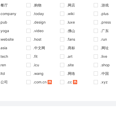
.餐厅
.购物
.网店
.游戏
.company
.today
.wiki
.plus
.pub
.design
.luxe
.press
.yoga
.video
.佛山
.广东
.website
.host
.fans
.run
.asia
.中文网
.商标
.网址
.tech
.fit
.art
.live
.ren
.icu
.site
.shop
.ltd
.wang
.网络
.中国
.公司
.com.cn
.cc
.xyz