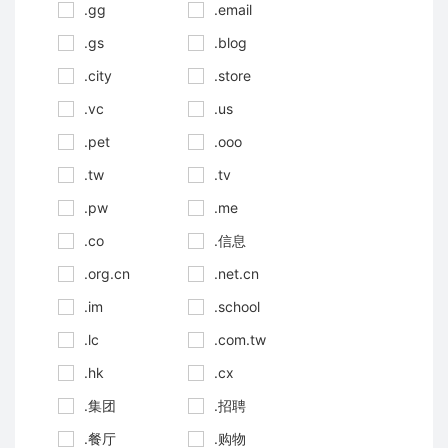
.gg
.email
.gs
.blog
.city
.store
.vc
.us
.pet
.ooo
.tw
.tv
.pw
.me
.co
.信息
.org.cn
.net.cn
.im
.school
.lc
.com.tw
.hk
.cx
.集团
.招聘
.餐厅
.购物