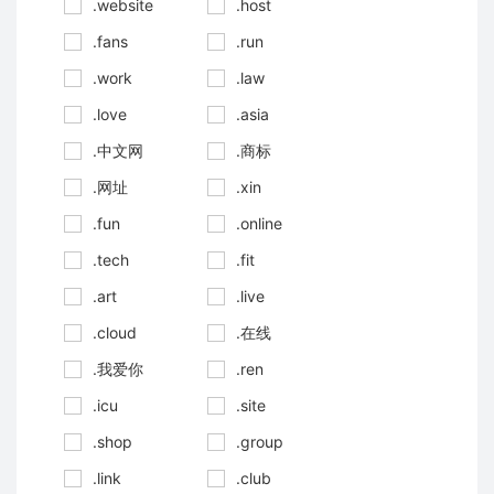
.website
.host
.fans
.run
.work
.law
.love
.asia
.中文网
.商标
.网址
.xin
.fun
.online
.tech
.fit
.art
.live
.cloud
.在线
.我爱你
.ren
.icu
.site
.shop
.group
.link
.club