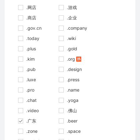
.网店
.游戏
.商店
.企业
.gov.cn
.company
.today
.wiki
.plus
.gold
.kim
.org
.pub
.design
.luxe
.press
.pro
.name
.chat
.yoga
.video
.佛山
.广东
.beer
.zone
.space