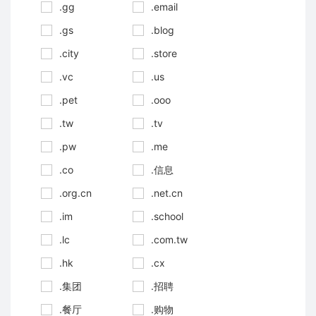
.gg
.email
.gs
.blog
.city
.store
.vc
.us
.pet
.ooo
.tw
.tv
.pw
.me
.co
.信息
.org.cn
.net.cn
.im
.school
.lc
.com.tw
.hk
.cx
.集团
.招聘
.餐厅
.购物