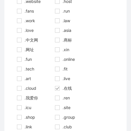
.website
.host
.fans
.run
.work
.law
.love
.asia
.中文网
.商标
.网址
.xin
.fun
.online
.tech
.fit
.art
.live
.cloud
.在线
.我爱你
.ren
.icu
.site
.shop
.group
.link
.club