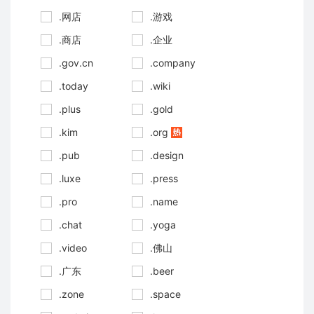
.网店
.游戏
.商店
.企业
.gov.cn
.company
.today
.wiki
.plus
.gold
.kim
.org
.pub
.design
.luxe
.press
.pro
.name
.chat
.yoga
.video
.佛山
.广东
.beer
.zone
.space