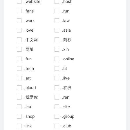
.website
.host
.fans
.run
.work
.law
.love
.asia
.中文网
.商标
.网址
.xin
.fun
.online
.tech
.fit
.art
.live
.cloud
.在线
.我爱你
.ren
.icu
.site
.shop
.group
.link
.club