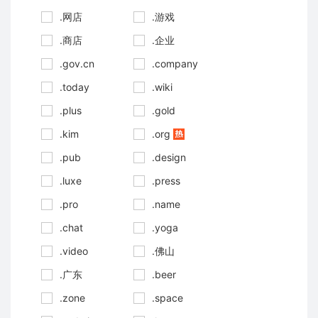
.网店
.游戏
.商店
.企业
.gov.cn
.company
.today
.wiki
.plus
.gold
.kim
.org
.pub
.design
.luxe
.press
.pro
.name
.chat
.yoga
.video
.佛山
.广东
.beer
.zone
.space