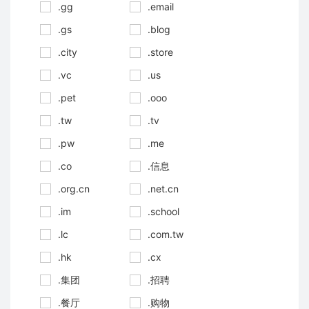
.gg
.email
.gs
.blog
.city
.store
.vc
.us
.pet
.ooo
.tw
.tv
.pw
.me
.co
.信息
.org.cn
.net.cn
.im
.school
.lc
.com.tw
.hk
.cx
.集团
.招聘
.餐厅
.购物