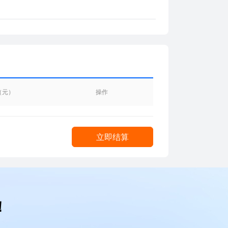
（元）
操作
立即结算
！