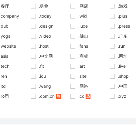
.餐厅
.购物
.网店
.游戏
.company
.today
.wiki
.plus
.pub
.design
.luxe
.press
.yoga
.video
.佛山
.广东
.website
.host
.fans
.run
.asia
.中文网
.商标
.网址
.tech
.fit
.art
.live
.ren
.icu
.site
.shop
.ltd
.wang
.网络
.中国
.公司
.com.cn
.cc
.xyz