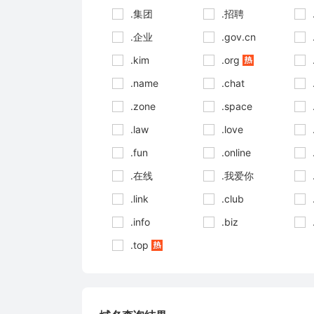
.集团
.招聘
.企业
.gov.cn
.kim
.org
.name
.chat
.zone
.space
.law
.love
.fun
.online
.在线
.我爱你
.link
.club
.info
.biz
.top