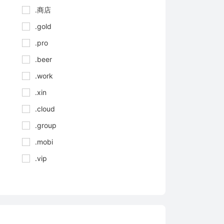
.商店
.gold
.pro
.beer
.work
.xin
.cloud
.group
.mobi
.vip