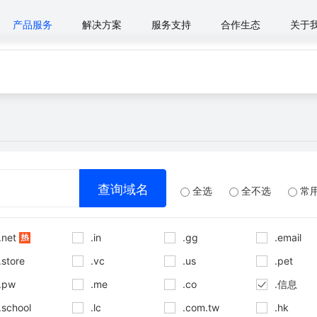
产品服务
解决方案
服务支持
合作生态
关于
全选
全不选
常
.net
.in
.gg
.email
.store
.vc
.us
.pet
.pw
.me
.co
.信息
.school
.lc
.com.tw
.hk