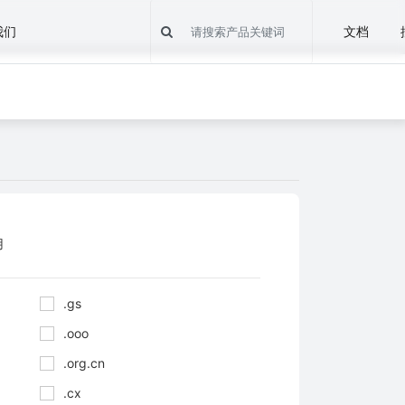
我们
文档
用
.gs
.ooo
.org.cn
.cx