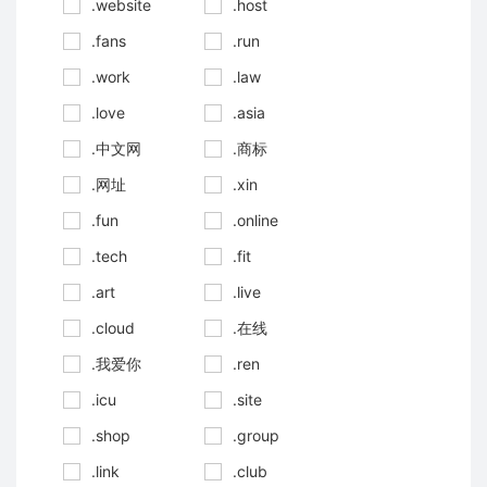
.website
.host
.fans
.run
.work
.law
.love
.asia
.中文网
.商标
.网址
.xin
.fun
.online
.tech
.fit
.art
.live
.cloud
.在线
.我爱你
.ren
.icu
.site
.shop
.group
.link
.club