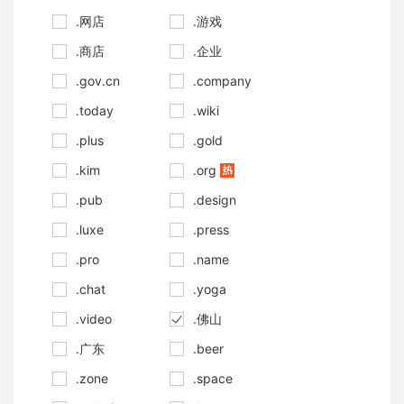
.网店
.游戏
.商店
.企业
.gov.cn
.company
.today
.wiki
.plus
.gold
.kim
.org
.pub
.design
.luxe
.press
.pro
.name
.chat
.yoga
.video
.佛山
.广东
.beer
.zone
.space