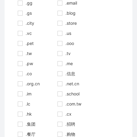
.gg
.email
.gs
.blog
.city
.store
.vc
.us
.pet
.ooo
.tw
.tv
.pw
.me
.co
.信息
.org.cn
.net.cn
.im
.school
.lc
.com.tw
.hk
.cx
.集团
.招聘
.餐厅
.购物