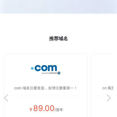
推荐域名
com 域名注册首选，全球注册量第一！
cn 寓
89.00
￥
/首年