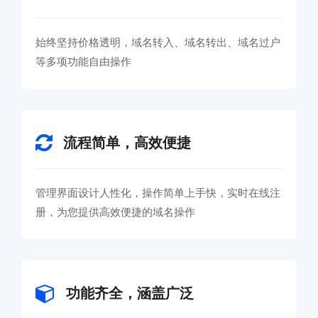
始终坚持价格透明，域名转入、域名转出、域名过户
等多项功能自由操作
流程简单，高效便捷
管理界面设计人性化，操作简单上手快，实时在线注
册，为您提供高效便捷的域名操作
功能齐全，涵盖广泛