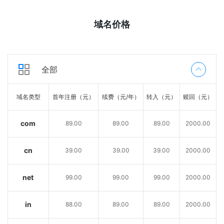
域名价格
全部
域名类型
首年注册（元）
续费（元/年）
转入（元）
赎回（元）
com
89.00
89.00
89.00
2000.00
cn
39.00
39.00
39.00
2000.00
net
99.00
99.00
99.00
2000.00
in
88.00
89.00
89.00
2000.00