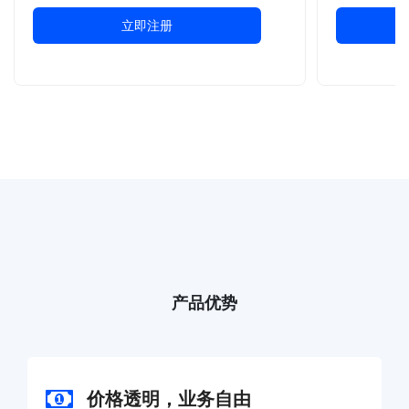
立即注册
产品优势
价格透明，业务自由