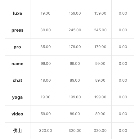
luxe
19.00
159.00
159.00
0.00
press
39.00
245.00
245.00
0.00
pro
35.00
179.00
179.00
0.00
name
99.00
99.00
99.00
0.00
chat
49.00
89.00
89.00
0.00
yoga
19.00
199.00
199.00
0.00
video
59.00
89.00
89.00
0.00
佛山
320.00
320.00
320.00
0.00